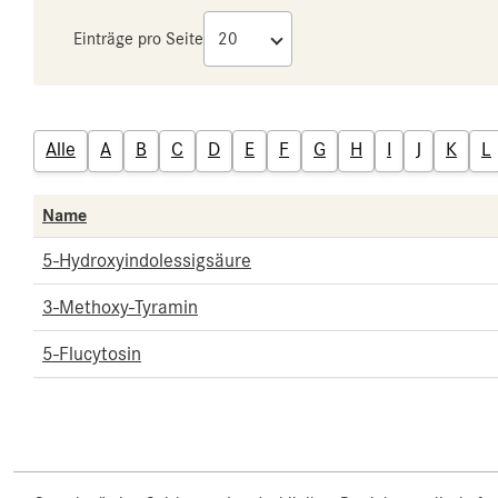
Einträge pro Seite
Alle
A
B
C
D
E
F
G
H
I
J
K
L
Name
5-Hydroxyindolessigsäure
3-Methoxy-Tyramin
5-Flucytosin