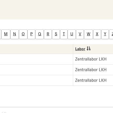
M
N
O
P
Q
R
S
T
U
V
W
X
Y
Labor
Zentrallabor LKH
Zentrallabor LKH
Zentrallabor LKH