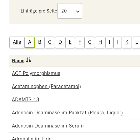
Einträge pro Seite
Alle
A
B
C
D
E
F
G
H
I
J
K
L
Name
ACE Polymorphismus
Acetaminophen (Paracetamol)
ADAMTS-13
Adenosin-Deaminase im Punktat (Pleura, Liquor)
Adenosin-Deaminase im Serum
Adrenalin im Urin