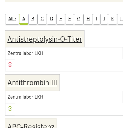
Alle
A
B
C
D
E
F
G
H
I
J
K
L
Antistreptolysin-O-Titer
Zentrallabor LKH
Antithrombin III
Zentrallabor LKH
APC-Resistenz