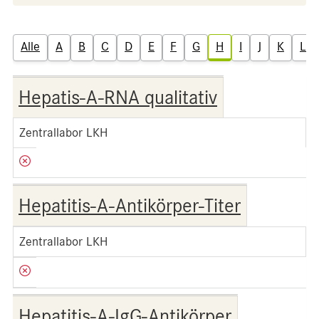
Alle
A
B
C
D
E
F
G
H
I
J
K
L
Hepatis-A-RNA qualitativ
Zentrallabor LKH
Hepatitis-A-Antikörper-Titer
Zentrallabor LKH
Hepatitis-A-IgG-Antikörper