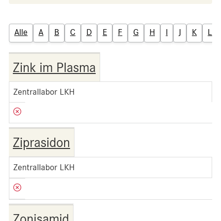
Alle
A
B
C
D
E
F
G
H
I
J
K
L
Zink im Plasma
Zentrallabor LKH
Ziprasidon
Zentrallabor LKH
Zonisamid