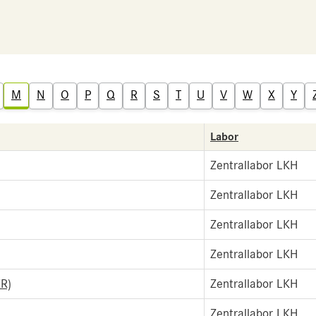
M
N
O
P
Q
R
S
T
U
V
W
X
Y
Labor
Zentrallabor LKH
Zentrallabor LKH
Zentrallabor LKH
Zentrallabor LKH
R)
Zentrallabor LKH
Zentrallabor LKH