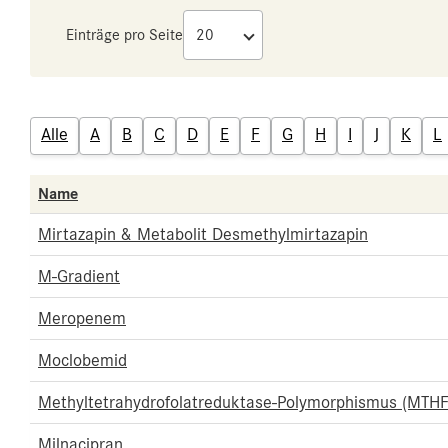
Einträge pro Seite
Alle
A
B
C
D
E
F
G
H
I
J
K
L
Name
Mirtazapin & Metabolit Desmethylmirtazapin
M-Gradient
Meropenem
Moclobemid
Methyltetrahydrofolatreduktase-Polymorphismus (MTHF
Milnacipran