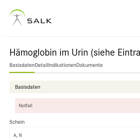
Hämoglobin im Urin (siehe Eintra
Basisdaten
Detail
Indikationen
Dokumente
Basisdaten
Notfall
Schein
A, N