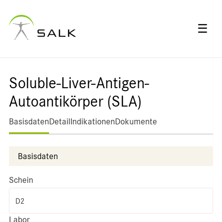
☰
Soluble-Liver-Antigen-
Autoantikörper (SLA)
Basisdaten
Detail
Indikationen
Dokumente
Basisdaten
Schein
D2
Labor