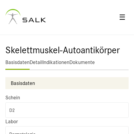
☰
Skelettmuskel-Autoantikörper
Basisdaten
Detail
Indikationen
Dokumente
Basisdaten
Schein
D2
Labor