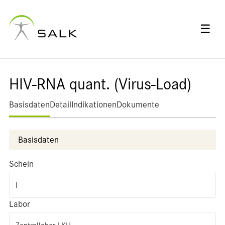
☰
HIV-RNA quant. (Virus-Load)
Basisdaten
Detail
Indikationen
Dokumente
Basisdaten
Schein
I
Labor