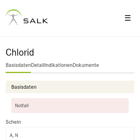
☰
Chlorid
Basisdaten
Detail
Indikationen
Dokumente
Basisdaten
Notfall
Schein
A, N