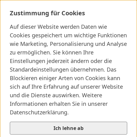
Pflege am Uniklinikum
Zustimmung für Cookies
Auf dieser Website werden Daten wie
Ich suche ...
Cookies gespeichert um wichtige Funktionen
wie Marketing, Personalisierung und Analyse
Wichtige Links
Kliniken finden
Presseartikel
Jobs
zu ermöglichen. Sie können Ihre
Einstellungen jederzeit ändern oder die
Elternseite besuchen
SALK-Startseite
/
...
/
Pflege am Uniklinikum
Standardeinstellungen übernehmen. Das
Vorlesen
Blockieren einiger Arten von Cookies kann
sich auf Ihre Erfahrung auf unserer Website
und die Dienste auswirken. Weitere
Informationen erhalten Sie in unserer
Datenschutzerklärung.
Ich lehne ab
© SALK/Personalbrand