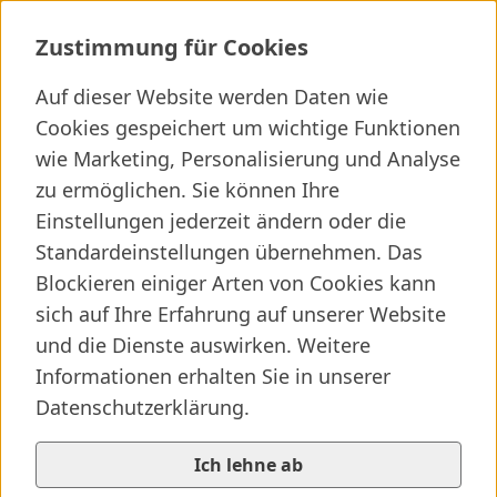
Bildungszentrum
Zustimmung für Cookies
Auf dieser Website werden Daten wie
Ich suche ...
Cookies gespeichert um wichtige Funktionen
wie Marketing, Personalisierung und Analyse
Wichtige Links
Kliniken finden
Presseartikel
Jobs
zu ermöglichen. Sie können Ihre
Einstellungen jederzeit ändern oder die
Elternseite besuchen
SALK-Startseite
/
...
/
Bildungszentrum
Standardeinstellungen übernehmen. Das
Bildungszentrum (BIZ) - Bildung ist Zukunft!
Vorlesen
Blockieren einiger Arten von Cookies kann
Es sind das Fachwissen und die persönlichen Stärken
sich auf Ihre Erfahrung auf unserer Website
und Kompetenzen unserer Mitarbeitenden, die unser
und die Dienste auswirken. Weitere
Unternehmen auszeichnen und eine exzellente
Informationen erhalten Sie in unserer
medizinische Versorgung unserer rund 650.000
Datenschutzerklärung.
Patientinnen und Patienten ermöglichen.
Ich lehne ab
Das Bildungszentrum (BIZ) der SALK umfasst: