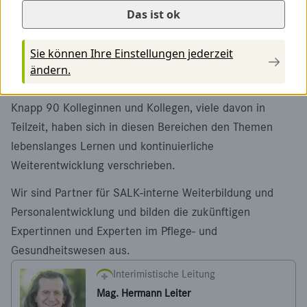
Das ist ok
das Bildungsmanagement in den SALK
die Schule für Gesundheits- und Krankenpflege
Sie können Ihre Einstellungen jederzeit
ändern.
Bildungs- und Studienkooperationen
Knapp 90 Kolleginnen und Kollegen, viele davon in
Teilzeit, haben sich in diesen Bereichen den Themen
lebenslanges Lernen und kontinuierliche
Weiterentwicklung verschrieben.
Wir sind Partner für SALK-interne Weiterbildung und
Personalentwicklung und bilden die zukünftigen
Expertinnen und Experten im Pflege- und
Gesundheitswesen aus.
Interimistische Leitung
Mag. Hermann Leiter