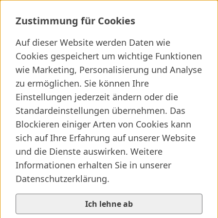
Kontakte
Zustimmung für Cookies
Auf dieser Website werden Daten wie
Ich suche ...
Cookies gespeichert um wichtige Funktionen
wie Marketing, Personalisierung und Analyse
Wichtige Links
Kliniken finden
Presseartikel
Jobs
zu ermöglichen. Sie können Ihre
Einstellungen jederzeit ändern oder die
Elternseite besuchen
SALK-Startseite
/
...
/
Kontakte
Standardeinstellungen übernehmen. Das
Kontakte
Vorlesen
Blockieren einiger Arten von Cookies kann
Kostenabrechnung
sich auf Ihre Erfahrung auf unserer Website
und die Dienste auswirken. Weitere
Haben Sie Fragen zur Abrechnung Ihres
Informationen erhalten Sie in unserer
Krankenhausaufenthaltes, richten Sie sie bitte an
Datenschutzerklärung.
invoice@salk.at
.
Krankengeschichtenanforderung
Ich lehne ab