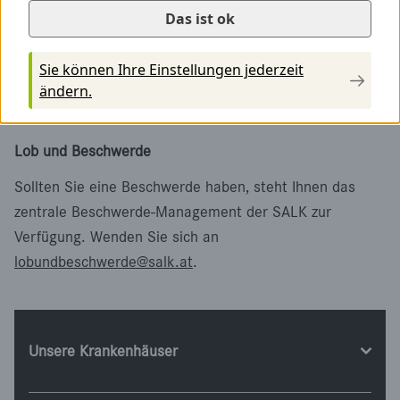
Möchten Sie eine Krankengeschichte anfordern, wenden
Das ist ok
Sie sich bitte
an
krankengeschichtenanforderung@salk.at
.
Sie können Ihre Einstellungen jederzeit
ändern.
Hier finden Sie das
Formular für die
Krankengeschichtenanforderung
.
Lob und Beschwerde
Sollten Sie eine Beschwerde haben, steht Ihnen das
zentrale Beschwerde-Management der SALK zur
Verfügung. Wenden Sie sich an
lobundbeschwerde@salk.at
.
Unsere Krankenhäuser