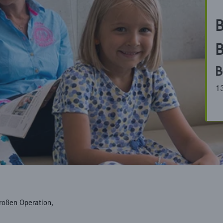
B
B
B
1
großen Operation,