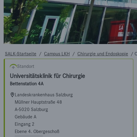
SALK-Startseite
/
Campus LKH
/
Chirurgie und Endoskopie
/
C
Standort
Universitätsklinik für Chirurgie
Bettenstation 4A
Landeskrankenhaus Salzburg
Müllner Hauptstraße 48
A-5020 Salzburg
Gebäude A
Eingang 2
Ebene 4. Obergeschoß