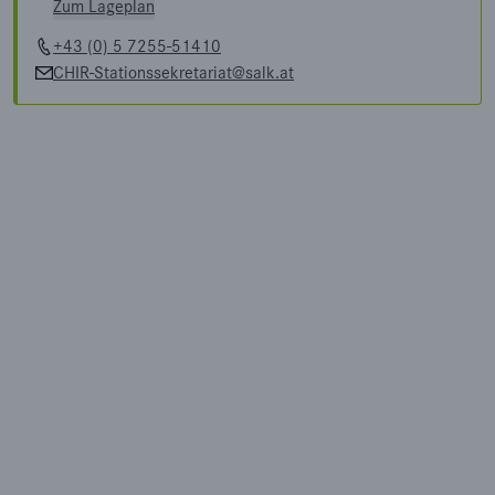
Zum Lageplan
+43 (0) 5 7255-51410
CHIR-Stationssekretariat@salk.at