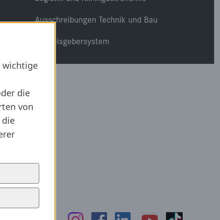
Ausschreibungen Technik und Bau
Hinweisgebersystem
 wichtige
oder die
rten von
 die
erer