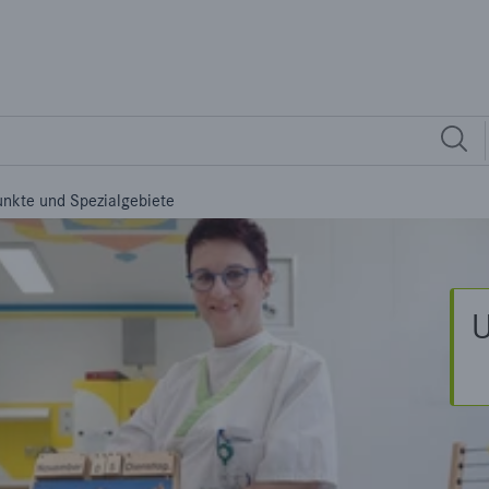
iete
nkte und Spezialgebiete
U