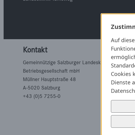
Zustimm
Auf dies
Funktion
Kontakt
ermöglich
Gemeinnützige Salzburger Landeskliniken
Standard
Betriebsgesellschaft mbH
Cookies k
Müllner Hauptstraße 48
Dienste a
A-5020 Salzburg
Datensch
+43 (0)5 7255-0