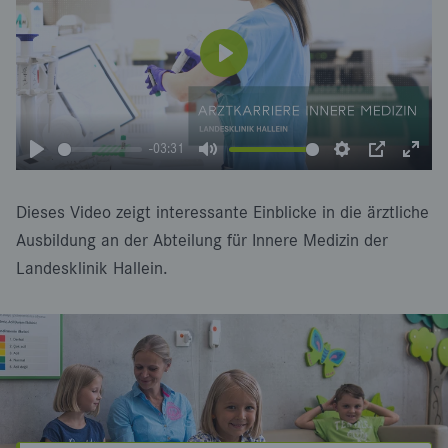
P
l
a
-03:31
y
P
M
S
P
E
l
u
e
I
n
Dieses Video zeigt interessante Einblicke in die ärztliche
a
t
t
P
t
Ausbildung an der Abteilung für Innere Medizin der
y
e
t
e
Landesklinik Hallein.
i
r
n
f
g
u
s
l
l
s
c