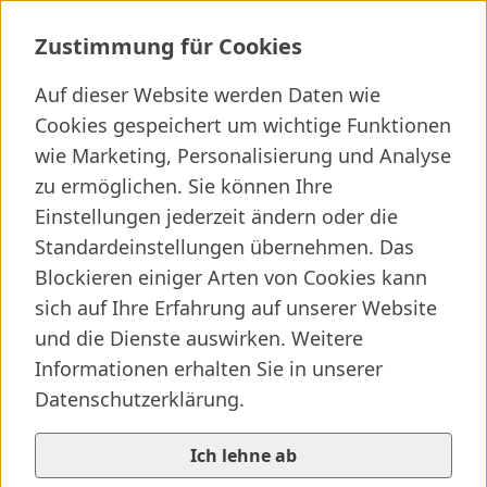
Nachhaltigkeit
Zustimmung für Cookies
Auf dieser Website werden Daten wie
Ich suche ...
Cookies gespeichert um wichtige Funktionen
wie Marketing, Personalisierung und Analyse
Wichtige Links
Kliniken finden
Presseartikel
Jobs
zu ermöglichen. Sie können Ihre
Einstellungen jederzeit ändern oder die
Elternseite besuchen
SALK-Startseite
/
...
/
Nachhaltigkeit
Standardeinstellungen übernehmen. Das
Vorlesen
© SALK/Tschandl
Blockieren einiger Arten von Cookies kann
sich auf Ihre Erfahrung auf unserer Website
und die Dienste auswirken. Weitere
Informationen erhalten Sie in unserer
Datenschutzerklärung.
Gesundheit und Klima schützen
Nachhaltigkeit in den Salzburger
Ich lehne ab
Landeskliniken