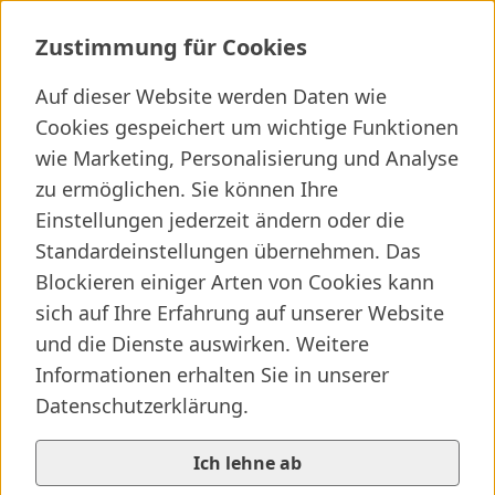
Telemedizin
Zustimmung für Cookies
Auf dieser Website werden Daten wie
Ich suche ...
Cookies gespeichert um wichtige Funktionen
wie Marketing, Personalisierung und Analyse
Wichtige Links
Kliniken finden
Presseartikel
Jobs
zu ermöglichen. Sie können Ihre
Einstellungen jederzeit ändern oder die
Elternseite besuchen
SALK-Startseite
/
...
/
Telemedizin
Standardeinstellungen übernehmen. Das
Telemedizin und Telematik an den Salzburger
Vorlesen
Blockieren einiger Arten von Cookies kann
Landeskliniken
sich auf Ihre Erfahrung auf unserer Website
Wir verstehen Telemedizin/Telematik in einem breiten
und die Dienste auswirken. Weitere
Kontext: als patientenorientierte medizinische
Informationen erhalten Sie in unserer
Versorgungsleistung, die Diagnostik und Therapie-
Datenschutzerklärung.
Empfehlungen rasch über räumliche Distanzen auf
einem sicheren und rechtskonformen (cave Datenschutz
Ich lehne ab
und Datensicherheit) ermöglicht.