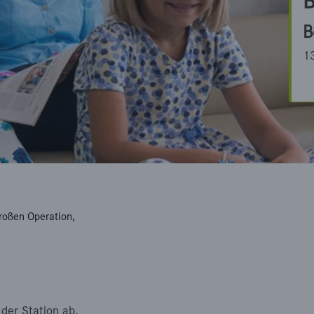
B
B
1
großen Operation,
der Station ab.