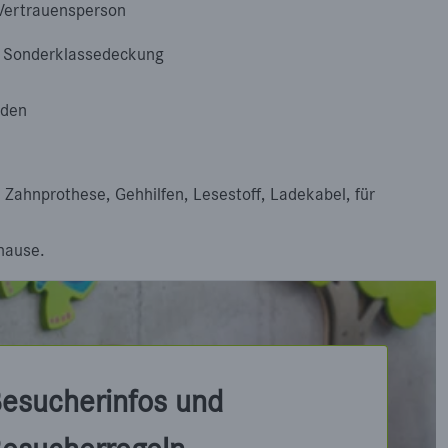
Vertrauensperson
t Sonderklassedeckung
nden
, Zahnprothese, Gehhilfen, Lesestoff, Ladekabel, für
hause.
esucherinfos und