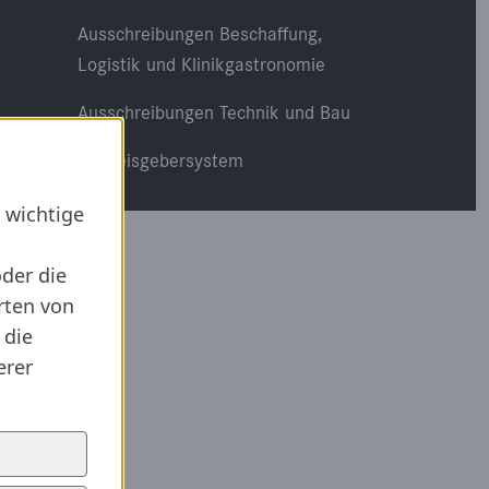
Ausschreibungen Beschaffung,
Logistik und Klinikgastronomie
Ausschreibungen Technik und Bau
Hinweisgebersystem
 wichtige
oder die
rten von
 die
erer