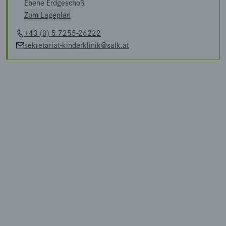
Ebene Erdgeschoß
Zum Lageplan
+43 (0) 5 7255-26222
sekretariat-kinderklinik@salk.at