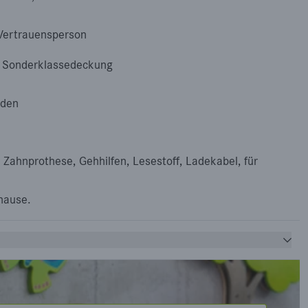
Vertrauensperson
t Sonderklassedeckung
nden
, Zahnprothese, Gehhilfen, Lesestoff, Ladekabel, für
hause.