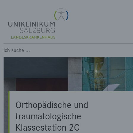
Orthop&auml;dische und trau
Ich suche ...
Orthopädische und
traumatologische
Klassestation 2C