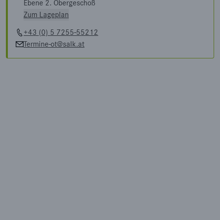
Ebene 2. Obergeschoß
Zum Lageplan
+43 (0) 5 7255-55212
Termine-ot@salk.at