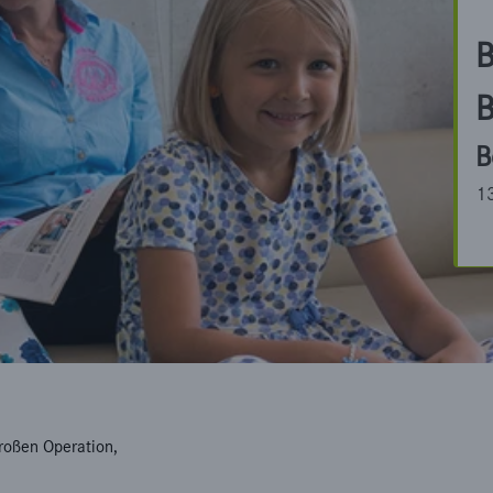
B
B
B
1
großen Operation,