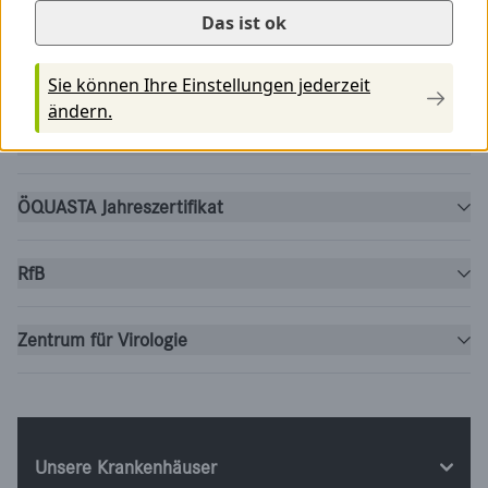
Das ist ok
ESfEQA ETH
Sie können Ihre Einstellungen jederzeit
ändern.
Instand
ÖQUASTA Jahreszertifikat
RfB
Zentrum für Virologie
Unsere Krankenhäuser