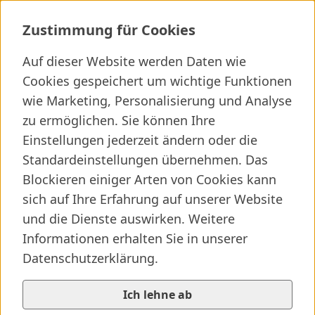
Zentrallabor Ringversuche
Zustimmung für Cookies
Auf dieser Website werden Daten wie
Ich suche ...
Cookies gespeichert um wichtige Funktionen
wie Marketing, Personalisierung und Analyse
Wichtige Links
Kliniken finden
Presseartikel
Jobs
zu ermöglichen. Sie können Ihre
Einstellungen jederzeit ändern oder die
Elternseite besuchen
SALK-Startseite
/
...
/
Zentrallabor Ringversuche
Standardeinstellungen übernehmen. Das
Vorlesen
© SALK/evatrifft
Blockieren einiger Arten von Cookies kann
sich auf Ihre Erfahrung auf unserer Website
und die Dienste auswirken. Weitere
Informationen erhalten Sie in unserer
Datenschutzerklärung.
Universitätsinstitut für Medizinisch-Chemische
Labordiagnostik
Zertifikate Ringversuche
Ich lehne ab