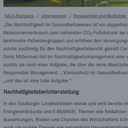
SALK-Startseite
/
Unternehmen
/
Presseartikel und Mediathek
„Die Nachhaltigkeit im Gesundheitswesen ist ein doppelte
Ressourcenverbrauch zum nationalen CO
-Fußabdruck bei 
2
bestimmte Patientengruppen und erhöhen den Versorgungsbe
solche zuständig für den Nachhaltigkeitsbericht gemäß Cor
Doris Mittermair hat im Nachhaltigkeitsmanagement eine e
suchte sie nach einer Aufgabe, die über die reine Absatzst
Responsible Management. „‘Klimaschutz ist Gesundheitsschu
„und das ist eine tolle Aufgabe.“
Nachhaltigkeitsberichterstattung
In den Salzburger Landeskliniken wurde und wird bereits v
Energieverbrauchs und E-Mobilität. Themen wie Reduktion
Auswirkungen, Risiken und Chancen des Wirtschaftens künfti
auch um soziale Themen wie betriebliche Gesundheitsförde