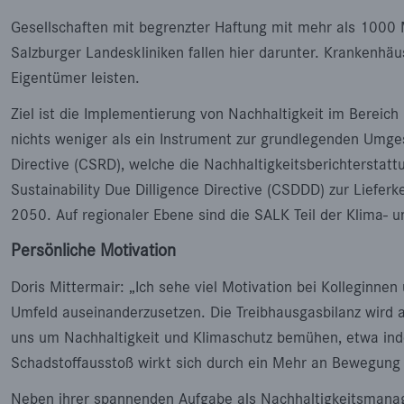
Gesellschaften mit begrenzter Haftung mit mehr als 1000 
Salzburger Landeskliniken fallen hier darunter. Krankenhäu
Eigentümer leisten.
Ziel ist die Implementierung von Nachhaltigkeit im Bereic
nichts weniger als ein Instrument zur grundlegenden Umges
Directive (CSRD), welche die Nachhaltigkeitsberichterstattu
Sustainability Due Dilligence Directive (CSDDD) zur Lieferk
2050. Auf regionaler Ebene sind die SALK Teil der Klima-
Persönliche Motivation
Doris Mittermair: „Ich sehe viel Motivation bei Kolleginne
Umfeld auseinanderzusetzen. Die Treibhausgasbilanz wird a
uns um Nachhaltigkeit und Klimaschutz bemühen, etwa indem 
Schadstoffausstoß wirkt sich durch ein Mehr an Bewegung h
Neben ihrer spannenden Aufgabe als Nachhaltigkeitsmanager