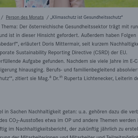
/
Person des Monats
/
„Klimaschutz ist Gesundheitsschutz“
s Thema: Der österreichische Gesundheitssektor trägt mit ru
und ist in dieser Hinsicht gefordert. Außerdem haben Folgen
darf“, erläutert Doris Mittermair, seit kurzem Nachhaltigk
porate Sustainability Reporting Directive (CSRD) der EU.
rfüllende Aufgabe gefunden. Nachdem sie viele Jahre im E-Co
eigerung hinausging. Berufs- und familienbegleitend absolvie
a
in
tz‘“, zitiert sie Mag.
Dr.
Ruperta Lichtenecker, Leiterin 
iel in Sachen Nachhaltigkeit getan: u.a. gehören dazu die v
 des CO
-Ausstoßes etwa im OP und andere Themen werden in
2
g im Nachhaltigkeitsbericht, der zukünftig jährlich zu erste
rung der Mitarbeiterinnen und Mitarbeiter und Teilzeitmög