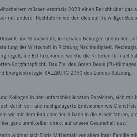
Mitarbeitern müssen erstmals 2028 einen Bericht über das 
ser mit anderer Rechtsform werden dies auf freiwilliger Basi
h Umwelt und Klimaschutz, in sozialen Belangen und in der Un
taltung der Wirtschaft in Richtung Nachhaltigkeit. Rechtsgru
ng regelt, die EU-Taxonomie, welche die Kriterien für nachhalt
etten-Sorgfaltspflicht. Das Ziel des Green Deals (EU-Klimagese
 und Energiestrategie SALZBURG 2050 des Landes Salzburg.
n und Kollegen in den unterschiedlichsten Bereichen, sich mit
uch durch vor- und nachgelagerte Emissionen wie Dienstreise
wir mit dem Rad oder der S-Bahn in die Arbeit fahren, profi
ier ganz unmittelbar direkt auf unsere Gesundheit aus.“
in widmet sich Doris Mittermair vor allem ihrer Familie mit 