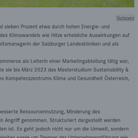
Vorlesen
nd sieben Prozent etwa durch hohen Energie- und
 des Klimawandels wie Hitze erhebliche Auswirkungen auf
eitsmanagerin der Salzburger Landeskliniken und als
mmerce als Leiterin einer Marketingabteilung tätig war,
rte sie bis März 2023 das Masterstudium Sustainability &
des Kompetenzzentrums Klima und Gesundheit Österreich,
erbesserte Ressourcennutzung, Minderung des
 Angriff genommen. Strukturiert dargestellt werden
llen ist. Es geht jedoch nicht nur um die Umwelt, sondern
lichkeiten sowie um Themen der Unternehmensführung wie