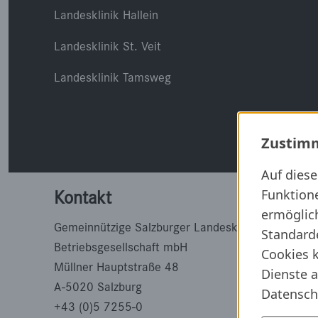
Landesklinik Hallein
Landesklinik St. Veit
Landesklinik Tamsweg
Zustimm
Auf dies
Funktion
Kontakt
ermöglich
Gemeinnützige Salzburger Landeskliniken
Standard
Betriebsgesellschaft mbH
Cookies k
Müllner Hauptstraße 48
Dienste a
A-5020 Salzburg
Datensch
+43 (0)5 7255-0