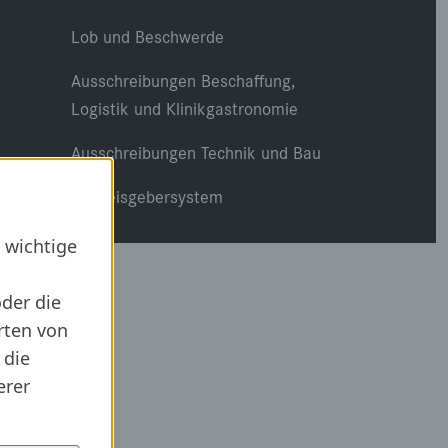
Lob und Beschwerde
Ausschreibungen Beschaffung,
Logistik und Klinikgastronomie
Ausschreibungen Technik und Bau
Hinweisgebersystem
 wichtige
oder die
rten von
 die
erer