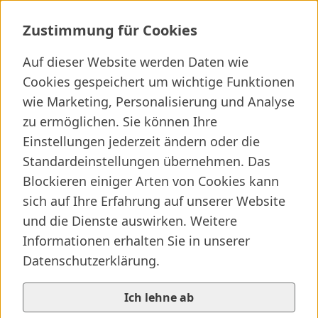
Mehr gesunde Lebensjahre im Alter
Zustimmung für Cookies
Auf dieser Website werden Daten wie
Ich suche ...
Cookies gespeichert um wichtige Funktionen
wie Marketing, Personalisierung und Analyse
Wichtige Links
Kliniken finden
Presseartikel
Jobs
zu ermöglichen. Sie können Ihre
© SALK/Walch
Einstellungen jederzeit ändern oder die
Standardeinstellungen übernehmen. Das
Blockieren einiger Arten von Cookies kann
sich auf Ihre Erfahrung auf unserer Website
und die Dienste auswirken. Weitere
Informationen erhalten Sie in unserer
Datenschutzerklärung.
Ich lehne ab
Mehr gesunde Lebensjahre im Alter