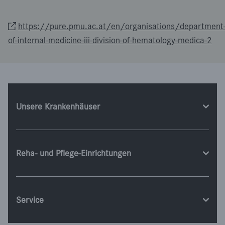
https://pure.pmu.ac.at/en/organisations/department
of-internal-medicine-iii-division-of-hematology-medica-2
Unsere Krankenhäuser
Reha- und Pflege-Einrichtungen
Service